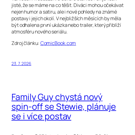
jisté, že se máme na co těšit. Diváci mohou očekávat
nejen humor a satiru, ale i nové pohledy na známé
postavy i jejich okolí. V nejbližších měsících by měla
být odhalena první ukázka nebo trailer, který přiblíží
atmosféru nového seriálu.
Zdroj článku:
ComicBook.com
23. 7. 2026
Family Guy chystá nový
spin-off se Stewie, plánuje
se i více postav