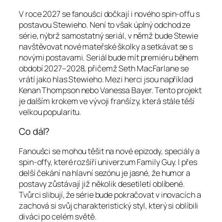
V roce 2027 se fanoušci dočkají i nového spin-offu s
postavou Stewieho. Není to však úplný odchod ze
série, nýbrž samostatný seriál, v němž bude Stewie
navštěvovat nové mateřské školky a setkávat se s
novými postavami. Seriál bude mít premiéru během
období 2027–2028, přičemž Seth MacFarlane se
vrátí jako hlas Stewieho. Mezi herci jsou například
Kenan Thompson nebo Vanessa Bayer. Tento projekt
je dalším krokem ve vývoji franšízy, která stále těší
velkou popularitu.
Co dál?
Fanoušci se mohou těšit na nové epizody, speciály a
spin-offy, které rozšíří univerzum Family Guy. I přes
delší čekání na hlavní sezónu je jasné, že humor a
postavy zůstávají již několik desetiletí oblíbené.
Tvůrci slibují, že série bude pokračovat v inovacích a
zachová si svůj charakteristický styl, který si oblíbili
diváci po celém světě.