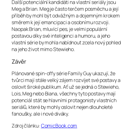
Další potenciální kandidáti na vlastní seriály jsou
Meg a Brian. Meg je často terčem posměchu a její
příběh by mohl být odvážným a dojemným krokem
směrem k její emancipaci a osobnímu rozvoji.
Naopak Brian, mluvící pes, je velmi populární
postavou díky své inteligenci a humoru, a jeho
vlastní série by mohla nabídnout zcela nový pohled
na jeho život mimo Stewieho.
Závěr
Plánované spin-offy série Family Guy ukazují, že
tvůrci mají stále velký zájem rozvíjet své postavy a
oslovit široké publikum. Ať už se jedná o Stewieho,
Lois, Meg nebo Biana, všechny tyto postavy mají
potenciál stát se hlavními protagonisty vlastních
seriálů, které by mohly oslovit nejen dlouholeté
fanoušky, ale i nové diváky.
Zdroj článku:
ComicBook.com