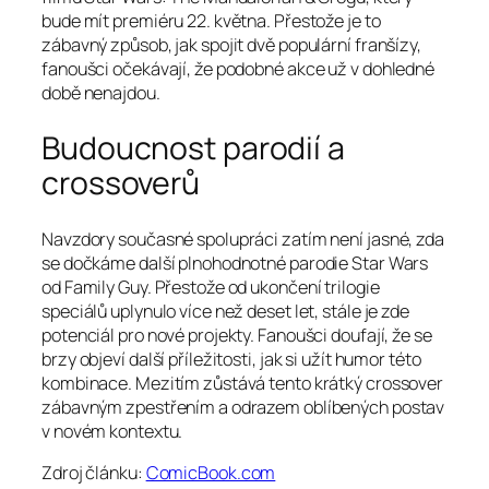
bude mít premiéru 22. května. Přestože je to
zábavný způsob, jak spojit dvě populární franšízy,
fanoušci očekávají, že podobné akce už v dohledné
době nenajdou.
Budoucnost parodií a
crossoverů
Navzdory současné spolupráci zatím není jasné, zda
se dočkáme další plnohodnotné parodie Star Wars
od Family Guy. Přestože od ukončení trilogie
speciálů uplynulo více než deset let, stále je zde
potenciál pro nové projekty. Fanoušci doufají, že se
brzy objeví další příležitosti, jak si užít humor této
kombinace. Mezitím zůstává tento krátký crossover
zábavným zpestřením a odrazem oblíbených postav
v novém kontextu.
Zdroj článku:
ComicBook.com