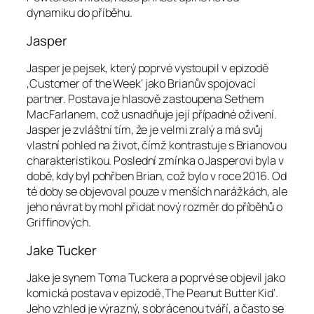
dynamiku do příběhu.
Jasper
Jasper je pejsek, který poprvé vystoupil v epizodě
‚Customer of the Week‘ jako Brianův spojovací
partner. Postava je hlasově zastoupena Sethem
MacFarlanem, což usnadňuje její případné oživení.
Jasper je zvláštní tím, že je velmi zralý a má svůj
vlastní pohled na život, čímž kontrastuje s Brianovou
charakteristikou. Poslední zmínka o Jasperovi byla v
době, kdy byl pohřben Brian, což bylo v roce 2016. Od
té doby se objevoval pouze v menších narážkách, ale
jeho návrat by mohl přidat nový rozměr do příběhů o
Griffinových.
Jake Tucker
Jake je synem Toma Tuckera a poprvé se objevil jako
komická postava v epizodě ‚The Peanut Butter Kid‘.
Jeho vzhled je výrazný, s obrácenou tváří, a často se