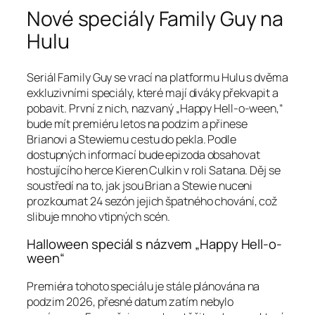
Nové speciály Family Guy na
Hulu
Seriál Family Guy se vrací na platformu Hulu s dvěma
exkluzivními speciály, které mají diváky překvapit a
pobavit. První z nich, nazvaný „Happy Hell-o-ween,“
bude mít premiéru letos na podzim a přinese
Brianovi a Stewiemu cestu do pekla. Podle
dostupných informací bude epizoda obsahovat
hostujícího herce Kieren Culkin v roli Satana. Děj se
soustředí na to, jak jsou Brian a Stewie nuceni
prozkoumat 24 sezón jejich špatného chování, což
slibuje mnoho vtipných scén.
Halloween speciál s názvem „Happy Hell-o-
ween“
Premiéra tohoto speciálu je stále plánována na
podzim 2026, přesné datum zatím nebylo