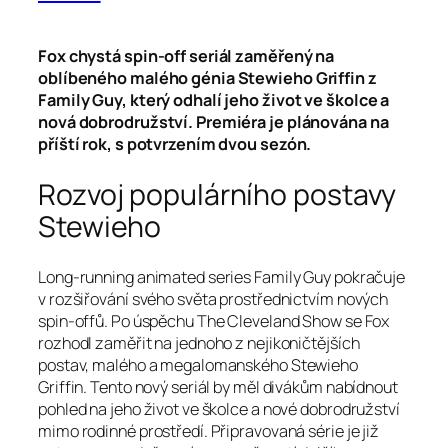
Fox chystá spin-off seriál zaměřený na
oblíbeného malého génia Stewieho Griffin z
Family Guy, který odhalí jeho život ve školce a
nová dobrodružství. Premiéra je plánována na
příští rok, s potvrzením dvou sezón.
Rozvoj populárního postavy
Stewieho
Long-running animated series Family Guy pokračuje
v rozšiřování svého světa prostřednictvím nových
spin-offů. Po úspěchu The Cleveland Show se Fox
rozhodl zaměřit na jednoho z nejikoničtějších
postav, malého a megalomanského Stewieho
Griffin. Tento nový seriál by měl divákům nabídnout
pohled na jeho život ve školce a nové dobrodružství
mimo rodinné prostředí. Připravovaná série je již