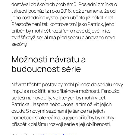
dostával do školních problémů. Poslední zmínka o
Jakeovi pochází z roku 2016, což znamená, že od
jeho posledního vystoupení uběhlo již několik let.
Přestože není tak kontroverzní jako Patrick, jeho
příběh by mohl být rozšířen o nové dějové linie,
zvlášť když seriál má před sebou plánované nové
sezóny.
Možnosti návratu a
budoucnost série
Návrat těchto postav by mohl přinést do seriálu nový
impuls a rozšířit jeho příběhové možnosti. Fanoušci
se těší na nové díly, ve kterých by mohli vidět
Patricka, Jaspera nebo Jakea, a tím oživit jejich
osudy. S novými sezónami je šance na jejich
comeback stále reálná, a jejich příběhy by mohly
přispět k dalšímu rozvoji série a její oblíbenosti.