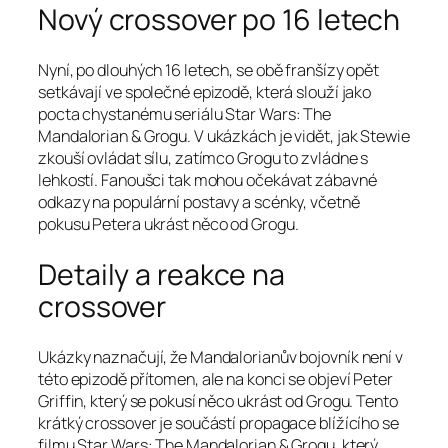
Nový crossover po 16 letech
Nyní, po dlouhých 16 letech, se obě franšízy opět
setkávají ve společné epizodě, která slouží jako
pocta chystanému seriálu Star Wars: The
Mandalorian & Grogu. V ukázkách je vidět, jak Stewie
zkouší ovládat sílu, zatímco Grogu to zvládne s
lehkostí. Fanoušci tak mohou očekávat zábavné
odkazy na populární postavy a scénky, včetně
pokusu Petera ukrást něco od Grogu.
Detaily a reakce na
crossover
Ukázky naznačují, že Mandalorianův bojovník není v
této epizodě přítomen, ale na konci se objeví Peter
Griffin, který se pokusí něco ukrást od Grogu. Tento
krátký crossover je součástí propagace blížícího se
filmu Star Wars: The Mandalorian & Grogu, který