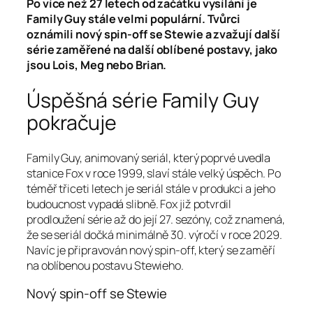
Po více než 27 letech od začátku vysílání je
Family Guy stále velmi populární. Tvůrci
oznámili nový spin-off se Stewie a zvažují další
série zaměřené na další oblíbené postavy, jako
jsou Lois, Meg nebo Brian.
Úspěšná série Family Guy
pokračuje
Family Guy, animovaný seriál, který poprvé uvedla
stanice Fox v roce 1999, slaví stále velký úspěch. Po
téměř třiceti letech je seriál stále v produkci a jeho
budoucnost vypadá slibně. Fox již potvrdil
prodloužení série až do její 27. sezóny, což znamená,
že se seriál dočká minimálně 30. výročí v roce 2029.
Navíc je připravován nový spin-off, který se zaměří
na oblíbenou postavu Stewieho.
Nový spin-off se Stewie