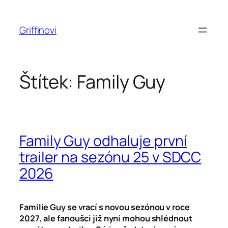
Přeskočit
na
Griffinovi
obsah
Štítek:
Family Guy
Family Guy odhaluje první
trailer na sezónu 25 v SDCC
2026
Familie Guy se vrací s novou sezónou v roce
2027, ale fanoušci již nyní mohou shlédnout