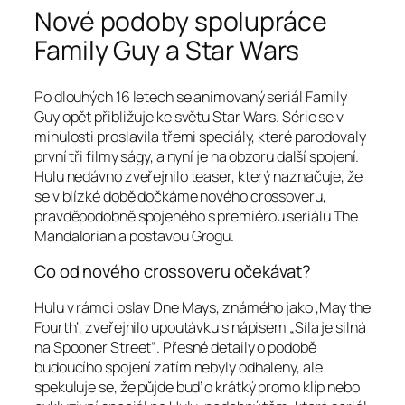
Nové podoby spolupráce
Family Guy a Star Wars
Po dlouhých 16 letech se animovaný seriál Family
Guy opět přibližuje ke světu Star Wars. Série se v
minulosti proslavila třemi speciály, které parodovaly
první tři filmy ságy, a nyní je na obzoru další spojení.
Hulu nedávno zveřejnilo teaser, který naznačuje, že
se v blízké době dočkáme nového crossoveru,
pravděpodobně spojeného s premiérou seriálu The
Mandalorian a postavou Grogu.
Co od nového crossoveru očekávat?
Hulu v rámci oslav Dne Mays, známého jako ‚May the
Fourth‘, zveřejnilo upoutávku s nápisem „Síla je silná
na Spooner Street“. Přesné detaily o podobě
budoucího spojení zatím nebyly odhaleny, ale
spekuluje se, že půjde buď o krátký promo klip nebo