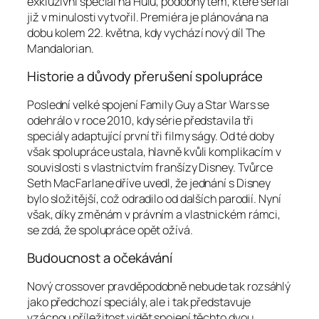
exkluzivní speciál na Hulu, podobný těm, které seriál
již v minulosti vytvořil. Premiéra je plánována na
dobu kolem 22. května, kdy vychází nový díl The
Mandalorian.
Historie a důvody přerušení spolupráce
Poslední velké spojení Family Guy a Star Wars se
odehrálo v roce 2010, kdy série představila tři
speciály adaptující první tři filmy ságy. Od té doby
však spolupráce ustala, hlavně kvůli komplikacím v
souvislosti s vlastnictvím franšízy Disney. Tvůrce
Seth MacFarlane dříve uvedl, že jednání s Disney
bylo složitější, což odradilo od dalších parodií. Nyní
však, díky změnám v právním a vlastnickém rámci,
se zdá, že spolupráce opět ožívá.
Budoucnost a očekávání
Nový crossover pravděpodobně nebude tak rozsáhlý
jako předchozí speciály, ale i tak představuje
vzácnou příležitost vidět spojení těchto dvou