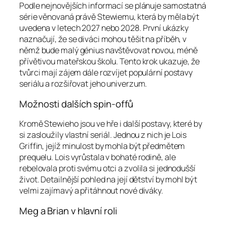
Podle nejnovějších informací se plánuje samostatná
série věnovaná právě Stewiemu, která by měla být
uvedena v letech 2027 nebo 2028. První ukázky
naznačují, že se diváci mohou těšit na příběh, v
němž bude malý génius navštěvovat novou, méně
přívětivou mateřskou školu. Tento krok ukazuje, že
tvůrci mají zájem dále rozvíjet populární postavy
seriálu a rozšiřovat jeho univerzum.
Možnosti dalších spin-offů
Kromě Stewieho jsou ve hře i další postavy, které by
si zasloužily vlastní seriál. Jednou z nich je Lois
Griffin, jejíž minulost by mohla být předmětem
prequelu. Lois vyrůstala v bohaté rodině, ale
rebelovala proti svému otci a zvolila si jednodušší
život. Detailnější pohled na její dětství by mohl být
velmi zajímavý a přitáhnout nové diváky.
Meg a Brian v hlavní roli