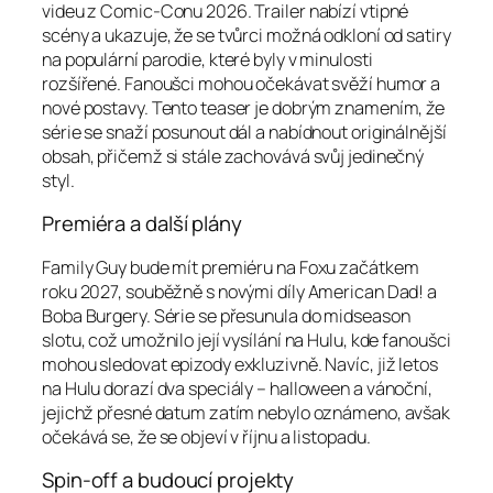
videu z Comic-Conu 2026. Trailer nabízí vtipné
scény a ukazuje, že se tvůrci možná odkloní od satiry
na populární parodie, které byly v minulosti
rozšířené. Fanoušci mohou očekávat svěží humor a
nové postavy. Tento teaser je dobrým znamením, že
série se snaží posunout dál a nabídnout originálnější
obsah, přičemž si stále zachovává svůj jedinečný
styl.
Premiéra a další plány
Family Guy bude mít premiéru na Foxu začátkem
roku 2027, souběžně s novými díly American Dad! a
Boba Burgery. Série se přesunula do midseason
slotu, což umožnilo její vysílání na Hulu, kde fanoušci
mohou sledovat epizody exkluzivně. Navíc, již letos
na Hulu dorazí dva speciály – halloween a vánoční,
jejichž přesné datum zatím nebylo oznámeno, avšak
očekává se, že se objeví v říjnu a listopadu.
Spin-off a budoucí projekty