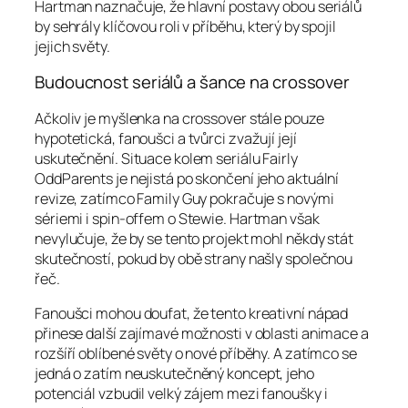
Hartman naznačuje, že hlavní postavy obou seriálů
by sehrály klíčovou roli v příběhu, který by spojil
jejich světy.
Budoucnost seriálů a šance na crossover
Ačkoliv je myšlenka na crossover stále pouze
hypotetická, fanoušci a tvůrci zvažují její
uskutečnění. Situace kolem seriálu Fairly
OddParents je nejistá po skončení jeho aktuální
revize, zatímco Family Guy pokračuje s novými
sériemi i spin-offem o Stewie. Hartman však
nevylučuje, že by se tento projekt mohl někdy stát
skutečností, pokud by obě strany našly společnou
řeč.
Fanoušci mohou doufat, že tento kreativní nápad
přinese další zajímavé možnosti v oblasti animace a
rozšíří oblíbené světy o nové příběhy. A zatímco se
jedná o zatím neuskutečněný koncept, jeho
potenciál vzbudil velký zájem mezi fanoušky i