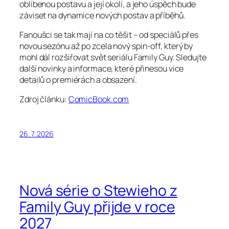
oblíbenou postavu a její okolí, a jeho úspěch bude
záviset na dynamice nových postav a příběhů.
Fanoušci se tak mají na co těšit – od speciálů přes
novou sezónu až po zcela nový spin-off, který by
mohl dál rozšiřovat svět seriálu Family Guy. Sledujte
další novinky a informace, které přinesou více
detailů o premiérách a obsazení.
Zdroj článku:
ComicBook.com
26. 7. 2026
Nová série o Stewieho z
Family Guy přijde v roce
2027