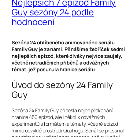
Nejlepších 7 epizod Family
Guy sezóny 24 podle
hodnocení
Sezóna 24 oblíbeného animovaného seriálu
Family Guy je za námi. Přinášíme žebříček sedmi
nejlepších epizod, které diváky nejvíce zaujaly,
včetně netradičních příběhů a odvážných
témat, jež posunula hranice seriálu.
Úvod do sezóny 24 Family
Guy
Sezóna 24 Family Guy přinesla nejen překonání
hranice 450 epizod, ale i několik odvážných
experimentů s formátem a tématy, včetně epizod
mimo obvyklé prostředí Quahogu. Seriál se přesunul