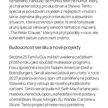
oznámeno. Fanoušci se mohou těšit na humor, který
je charakteristický pro duo Brian a Stewie. Tento
speciál je považován za jeden z nejlepších v historii
série, zejména díky jejich interakcím a absurdním
situacím, které vzniknou v pekle. Kromě toho bude
druhý speciál věnovaný vánoční tématice, nazvaný
„The Peter Clause,“ který má přijít později v roce, ale
konkrétní datum zatím není známo.
Budoucnost seriálu a nové projekty
Sezóna 25 Family Guy má být uvedena začátkem
příštího roku jako součást midseason programu
Foxu, společně s novými řadami American Dad! a
Bob’s Burgers. Seriál ale nezůstává jen u toho. V roce
2027 je plánován nový spin-off zaměřený na postavu
Stewieho, který vstoupí do nového předškolního
zařízení. Tento seriál bude mít Seth MacFarlane jako
hlasovou hereckou oporu a představí nové postavy,
včetně Bean, Royal, Morgan, BJ, Wanda, Caroline a
Skunk. Tento projekt přinese nový pohled na