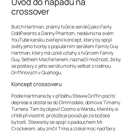
Úvod do nápadu na
crossover
Butch Hartman, známý tvůrce seriálů jako Fairly
OddParents a Danny Phantom, nedávno na svém
YouTube kanálu zveřejnil koncept, který by spojil
světy jeho tvorby s populárním seriálem Family Guy.
Hartman, který má úzké vztahy s tvůrcem Family
Guy, Sethem MacFarlanem, naznačil možnost, že by
se postavy z jeho seriálu mohly setkat s rodinou
Griffinových v Quahogu.
Koncept crossoveru
Podle Hartmana by v příběhu Stewie Griffin pocítil
deprese a dostal se do Dimmsdale, domova Timamy
Turnera. Tam by objevil Cosmo a Wandu, které by si
chtěl přivlastnit, protože je považuje za božské
bytosti. Stewie by se spojil s padouchem Mr.
Crockerem, aby zničil Tima a získal moc nad fairy.