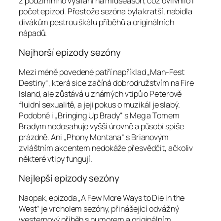
z podzimního vysílání na midseason, což ovlivnilo i
počet epizod. Přestože sezóna byla kratší, nabídla
divákům pestrou škálu příběhů a originálních
nápadů.
Nejhorší epizody sezóny
Mezi méně povedené patří například „Man-Fest
Destiny“, která sice začíná dobrodružstvím na Fire
Island, ale zůstává u známých vtipů o Peterově
fluidní sexualitě, a její pokus o muzikál je slabý.
Podobně i „Bringing Up Brady“ s Meg a Tomem
Bradym nedosahuje vyšší úrovně a působí spíše
prázdně. Ani „Phony Montana“ s Brianovým
zvláštním akcentem nedokáže přesvědčit, ačkoliv
některé vtipy fungují.
Nejlepší epizody sezóny
Naopak, epizoda „A Few More Ways to Die in the
West“ je vrcholem sezóny, přinášející odvážný
westernový příběh s humorem a originálním