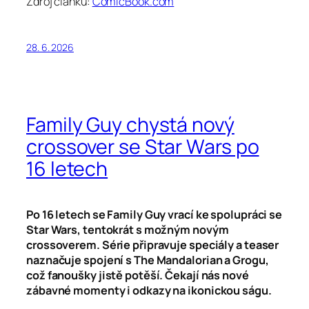
Zdroj článku:
ComicBook.com
28. 6. 2026
Family Guy chystá nový
crossover se Star Wars po
16 letech
Po 16 letech se Family Guy vrací ke spolupráci se
Star Wars, tentokrát s možným novým
crossoverem. Série připravuje speciály a teaser
naznačuje spojení s The Mandalorian a Grogu,
což fanoušky jistě potěší. Čekají nás nové
zábavné momenty i odkazy na ikonickou ságu.