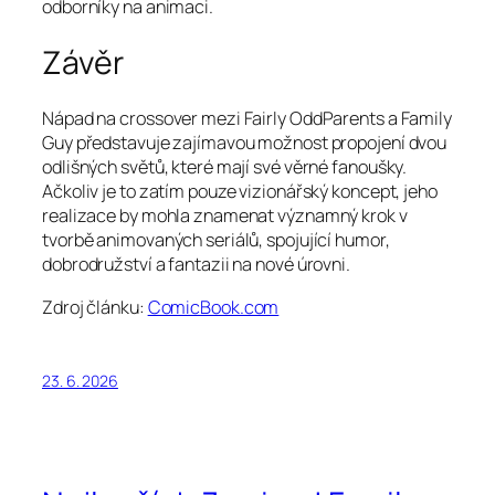
odborníky na animaci.
Závěr
Nápad na crossover mezi Fairly OddParents a Family
Guy představuje zajímavou možnost propojení dvou
odlišných světů, které mají své věrné fanoušky.
Ačkoliv je to zatím pouze vizionářský koncept, jeho
realizace by mohla znamenat významný krok v
tvorbě animovaných seriálů, spojující humor,
dobrodružství a fantazii na nové úrovni.
Zdroj článku:
ComicBook.com
23. 6. 2026