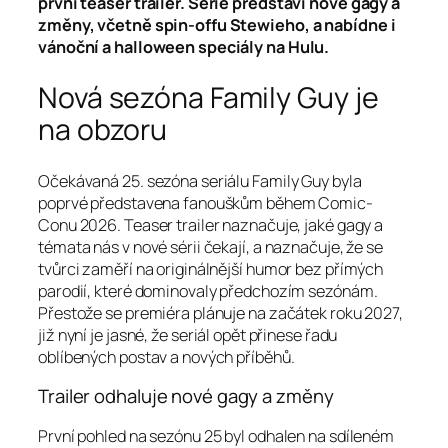
první teaser trailer. Série představí nové gagy a
změny, včetně spin-offu Stewieho, a nabídne i
vánoční a halloween speciály na Hulu.
Nová sezóna Family Guy je
na obzoru
Očekávaná 25. sezóna seriálu Family Guy byla
poprvé představena fanouškům během Comic-
Conu 2026. Teaser trailer naznačuje, jaké gagy a
témata nás v nové sérii čekají, a naznačuje, že se
tvůrci zaměří na originálnější humor bez přímých
parodií, které dominovaly předchozím sezónám.
Přestože se premiéra plánuje na začátek roku 2027,
již nyní je jasné, že seriál opět přinese řadu
oblíbených postav a nových příběhů.
Trailer odhaluje nové gagy a změny
První pohled na sezónu 25 byl odhalen na sdíleném