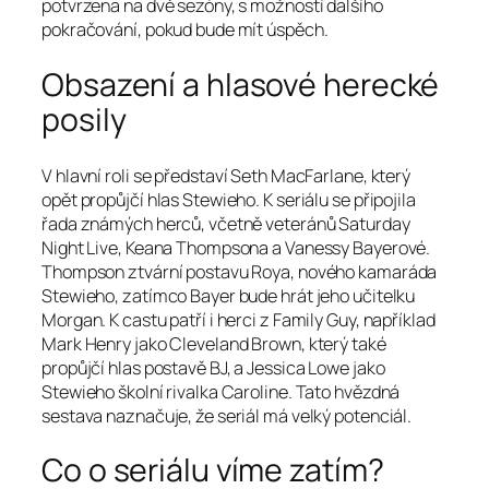
potvrzena na dvě sezóny, s možností dalšího
pokračování, pokud bude mít úspěch.
Obsazení a hlasové herecké
posily
V hlavní roli se představí Seth MacFarlane, který
opět propůjčí hlas Stewieho. K seriálu se připojila
řada známých herců, včetně veteránů Saturday
Night Live, Keana Thompsona a Vanessy Bayerové.
Thompson ztvární postavu Roya, nového kamaráda
Stewieho, zatímco Bayer bude hrát jeho učitelku
Morgan. K castu patří i herci z Family Guy, například
Mark Henry jako Cleveland Brown, který také
propůjčí hlas postavě BJ, a Jessica Lowe jako
Stewieho školní rivalka Caroline. Tato hvězdná
sestava naznačuje, že seriál má velký potenciál.
Co o seriálu víme zatím?