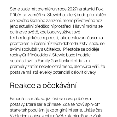
Série bude mít premiéru v roce 2027 na stanici Fox.
Příběh se zaměří na Stewieho, který bude přemístěn
do nového školního zařízení, méně přívětivého než
jeho aktuální předškolní prostředí. Hlavní hrdina se
ocitne ve světě, kde bude využívat své
technologické schopnosti, jako cestování časem a
prostorem, k řešení různých dobrodružství spolu se
svými spolužáky a učitelkou. Přestože se od děje
rodiny Griffinů odkloní, Stewie bude i nadále
součástí světa Family Guy. Konkrétní datum
premiéry zatím nebylo oznámeno, ale tvůrci věří, že
postava má stále velký potenciál oslovit diváky.
Reakce a očekávání
Fanoušci seriálu se již těší na nové příběhy a
postavy, které série přinese. Zda se nový spin-off
stane tak populární jako originální série, ukáže čas.
Vzhledem k obsazení a důvěře stanice Fox je však